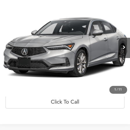
Comparar vehículo
$51,148
2026
Acura Integra
CVT
PRECIO
Flagship Acura San Juan
VIN:
19UDE4H28TA016169
Valores:
20023541
Modelo:
DE4H2TJW
Ext.
Int.
Disponible
Less
Obtener Oferta
Prueba de manejo
1
/
11
Click To Call