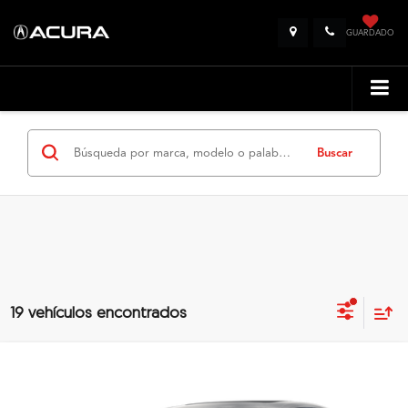
GUARDADO
Buscar
19 vehículos encontrados
Comparar vehículo
$51,148
2026
Acura Integra
CVT
PRECIO
Flagship Acura de Ponce