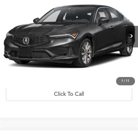
PRECIO
Flagship Acura San Juan
VIN:
19UDE4H24TA010790
Valores:
20023429
Modelo:
DE4H2TJW
Ext.
Int.
Disponible
Less
Obtener Oferta
Prueba de manejo
1
/
11
Click To Call
Comparar vehículo