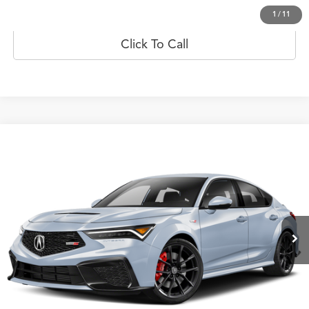
Prueba de manejo
1
/
11
Click To Call
Comparar vehículo
$83,145
2026
Acura Integra
Type S
PRECIO
Flagship Acura San Juan
VIN:
19UDE5G99TA000020
Valores:
20023061
Modelo:
DE5G9TEW
Ext.
Int.
Disponible
Less
Obtener Oferta