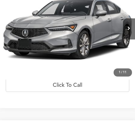
VIN:
19UDE4H2XTA003522
Valores:
20023062
Modelo:
DE4H2TJW
Ext.
Int.
Disponible
Less
Prueba de manejo
Obtener oferta
1
/
11
Click To Call
Comparar vehículo
$51,148
2026
Acura Integra
CVT