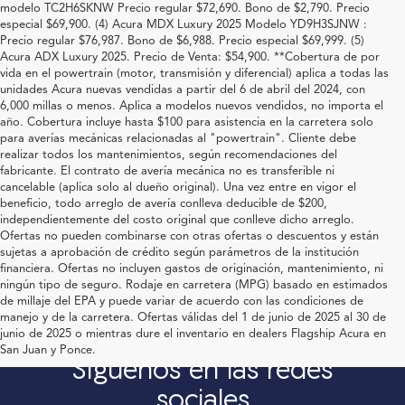
modelo TC2H6SKNW Precio regular $72,690. Bono de $2,790. Precio
especial $69,900. (4) Acura MDX Luxury 2025 Modelo YD9H3SJNW :
Precio regular $76,987. Bono de $6,988. Precio especial $69,999. (5)
Acura ADX Luxury 2025. Precio de Venta: $54,900. **Cobertura de por
vida en el powertrain (motor, transmisión y diferencial) aplica a todas las
unidades Acura nuevas vendidas a partir del 6 de abril del 2024, con
6,000 millas o menos. Aplica a modelos nuevos vendidos, no importa el
año. Cobertura incluye hasta $100 para asistencia en la carretera solo
para averías mecánicas relacionadas al "powertrain". Cliente debe
realizar todos los mantenimientos, según recomendaciones del
fabricante. El contrato de avería mecánica no es transferible ni
cancelable (aplica solo al dueño original). Una vez entre en vigor el
beneficio, todo arreglo de avería conlleva deducible de $200,
independientemente del costo original que conlleve dicho arreglo.
Ofertas no pueden combinarse con otras ofertas o descuentos y están
sujetas a aprobación de crédito según parámetros de la institución
financiera. Ofertas no incluyen gastos de originación, mantenimiento, ni
ningún tipo de seguro. Rodaje en carretera (MPG) basado en estimados
de millaje del EPA y puede variar de acuerdo con las condiciones de
manejo y de la carretera. Ofertas válidas del 1 de junio de 2025 al 30 de
junio de 2025 o mientras dure el inventario en dealers Flagship Acura en
San Juan y Ponce.
Síguenos en las redes
sociales