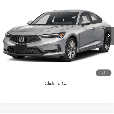
$51,148
2026
Acura Integra
CVT
PRECIO
Flagship Acura de Ponce
VIN:
19UDE4H22TA016300
Valores:
20023540
Modelo:
DE4H2TJW
Ext.
Int.
Disponible
Less
Prueba de manejo
Obtener oferta
1
/
11
Click To Call