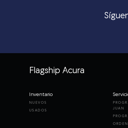
Síguen
Flagship Acura
Inventario
Servici
NUEVOS
PROGR
JUAN
USADOS
PROGR
ORDEN