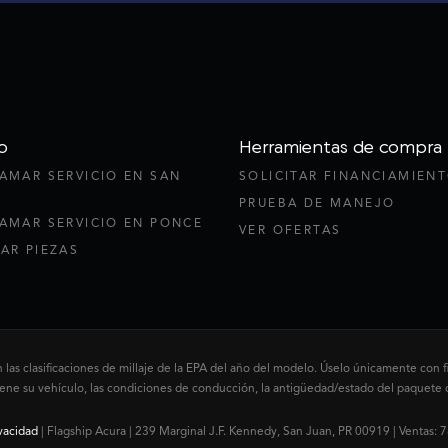
o
Herramientas de compra
AMAR SERVICIO EN SAN
SOLICITAR FINANCIAMIEN
PRUEBA DE MANEJO
AMAR SERVICIO EN PONCE
VER OFERTAS
AR PIEZAS
as clasificaciones de millaje de la EPA del año del modelo. Úselo únicamente con fi
su vehículo, las condiciones de conducción, la antigüedad/estado del paquete de b
vacidad
| Flagship Acura
|
239 Marginal J.F. Kennedy,
San Juan,
PR
00919
| Ventas:
7