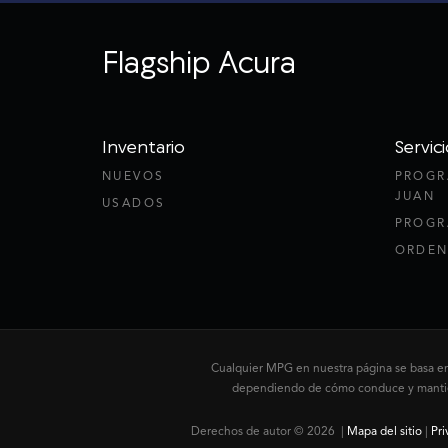
Flagship Acura
Inventario
Servici
NUEVOS
PROGR
JUAN
USADOS
PROGR
ORDEN
Cualquier MPG en nuestra página se basa en l
dependiendo de cómo conduce y mantiene 
Derechos de autor © 2026
|
Mapa del sitio
|
Pri