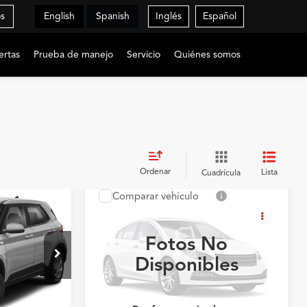
os
English
Spanish
Inglés
Español
ertas
Prueba de manejo
Servicio
Quiénes somos
Ordenar
Lista
Cuadrícula
Comparar vehículo
0
$29,990
2023
INFINITI QX50
E
PRECIO
PURE
Fotos No
Flagship Acura de Ponce
Disponibles
VIN:
3PCAJ5AA5PF112861
Valores:
92006765
02F45
Modelo:
81113
30,214 mi
Ext.
Ext.