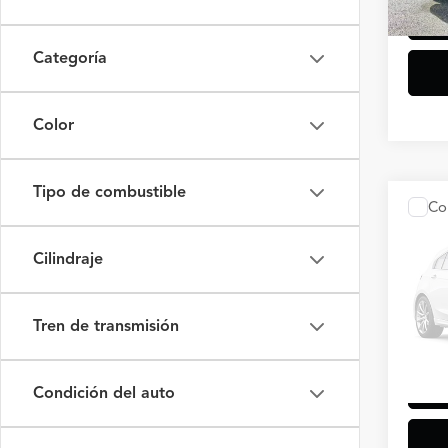
Categoría
Color
Tipo de combustible
Co
2024
Spec
Cilindraje
Flag
VIN:
5J
Tren de transmisión
Model
43,51
Condición del auto