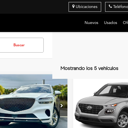
Ubicaciones
Teléfon
Nuevos
Usados
Of
Buscar
Mostrando los 5 vehículos
mparar vehículo
Comparar vehículo
$38,990
$16,99
Genesis GV70
2022
Hyundai Venue
S
PRECIO
PRECIO
ship Acura San Juan
Flagship Acura de Ponce
MUMADTB4PU080261
VIN:
KMHRB8A3XNU184836
:
95016329
Modelo:
U0422A45
Valores:
85013124
Modelo:
304
9 mi
47,116 mi