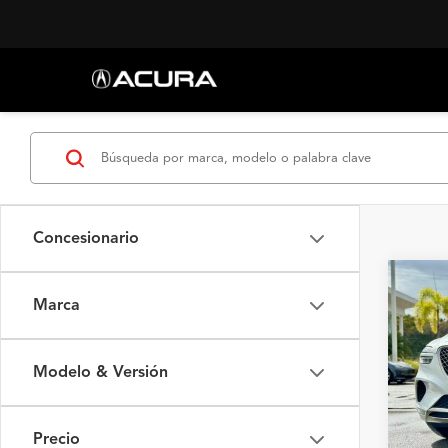
Concesionario
Co
Marca
2023
2.5T
Flag
Modelo & Versión
VIN:
K
Valores
Precio
41,66