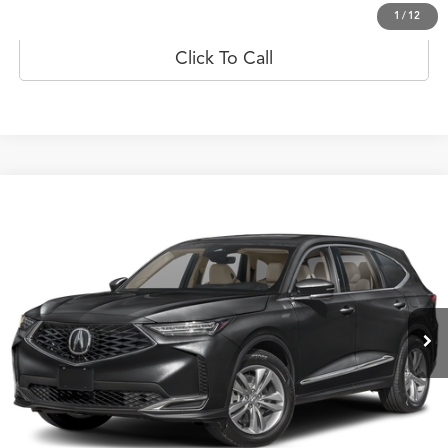
Obtener oferta
1
/
12
Click To Call
Comparar vehículo
$77,879
2026
Acura MDX
FWD
PRECIO
Oferta Especial
Flagship Acura San Juan
VIN:
5J8YD9H31TL000491
Valores:
20022904
Modelo:
YD9H3TJNW
Ext.
Int.
Disponible
Less
Obtener Oferta