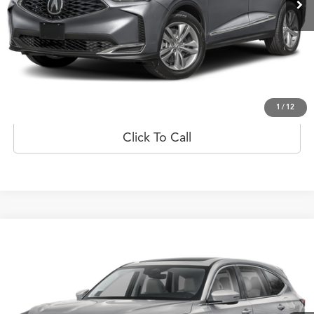
Less
Prueba de manejo
Obtener oferta
1
/
12
Click To Call
Comparar vehículo
$83,860
2026
Acura MDX
w/Technology Package
PRECIO
Oferta Especial
Flagship Acura de Ponce
VIN:
5J8YD9H42TL000671
Valores:
20023027
Modelo:
YD9H4TKNW