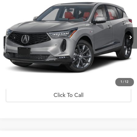
PRECIO
Flagship Acura San Juan
VIN:
5J8TC2H65TL000220
Valores:
20023085
Modelo:
TC2H6TKNW
Ext.
Int.
Disponible
Less
Obtener Oferta
Prueba de manejo
1
/
12
Click To Call