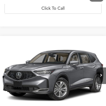
Click To Call
Comparar vehículo
$77,879
2026
Acura MDX
FWD
PRECIO
Oferta Especial
Flagship Acura de Ponce
VIN:
5J8YD9H36TL000325
Valores:
20022882
Modelo:
YD9H3TJNW
Ext.
Int.
Disponible
Less
Prueba de manejo