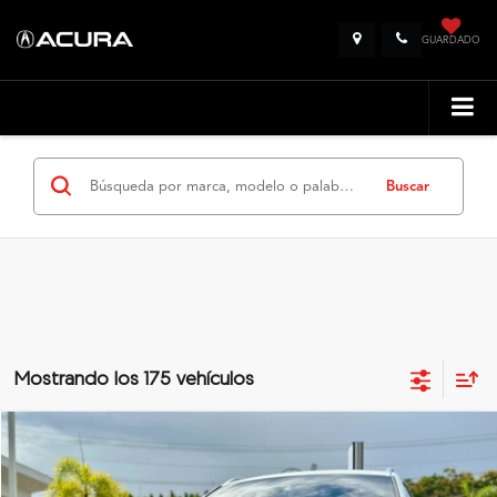
Ubicaciones
Teléfonos
GUARDADO
Buscar
Mostrando los 175 vehículos
Comparar vehículo
$38,990
2023
Genesis GV70
2.5T
PRECIO
Flagship Acura San Juan