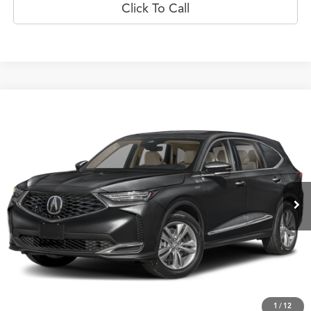
Click To Call
Comparar vehículo
$81,229
2026
Acura MDX
SH-AWD
PRECIO
Oferta Especial
Flagship Acura de Ponce
VIN:
5J8YE1H30TL003588
Valores:
20022864
Modelo:
YE1H3TJNW
Ext.
Int.
Disponible
Less
Prueba de manejo
Obtener oferta
1
/
12