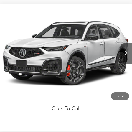
Comparar vehículo
$113,918
2026
Acura MDX
Type S w/Advance Package
PRECIO
Oferta Especial
Flagship Acura de Ponce
VIN:
5J8YD8H85TL000113
Valores:
20022807
Modelo:
YD8H8TKNW
Ext.
Int.
Disponible
Less
Prueba de manejo
Obtener oferta
1
/
12
Click To Call