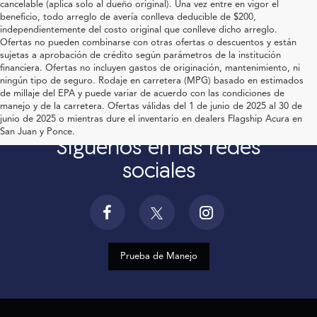
cancelable (aplica solo al dueño original). Una vez entre en vigor el
beneficio, todo arreglo de avería conlleva deducible de $200,
independientemente del costo original que conlleve dicho arreglo.
Ofertas no pueden combinarse con otras ofertas o descuentos y están
sujetas a aprobación de crédito según parámetros de la institución
financiera. Ofertas no incluyen gastos de originación, mantenimiento, ni
ningún tipo de seguro. Rodaje en carretera (MPG) basado en estimados
de millaje del EPA y puede variar de acuerdo con las condiciones de
manejo y de la carretera. Ofertas válidas del 1 de junio de 2025 al 30 de
junio de 2025 o mientras dure el inventario en dealers Flagship Acura en
San Juan y Ponce.
Síguenos en las redes
sociales
Prueba de Manejo