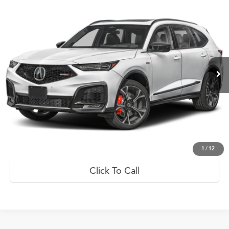
Comparar vehículo
$113,919
2026
Acura MDX
Type S w/Advance Package
PRECIO
Oferta Especial
Flagship Acura San Juan
VIN:
5J8YD8H87TL000954
Valores:
20023091
Modelo:
YD8H8TKNW
Ext.
Int.
Disponible
Less
Obtener Oferta
Prueba de manejo
1
/
12
Click To Call