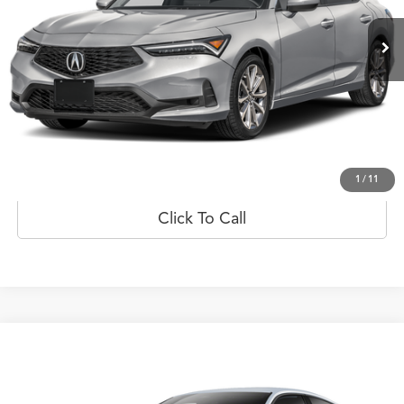
Ext.
Int.
Disponible
Less
Prueba de manejo
Obtener oferta
1
/
11
Click To Call
Comparar vehículo
$83,145
2026
Acura Integra
Type S
PRECIO
Flagship Acura San Juan