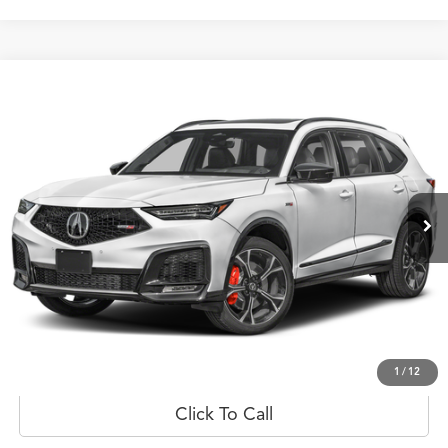
Comparar vehículo
$113,918
2026
Acura MDX
Type S w/Advance Package
PRECIO
Oferta Especial
Flagship Acura de Ponce
VIN:
5J8YD8H83TL000160
Valores:
20022879
Modelo:
YD8H8TKNW
Ext.
Int.
Disponible
Less
Prueba de manejo
Obtener oferta
1
/
12
Click To Call