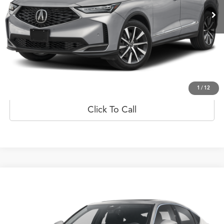
Ext.
Int.
Disponible
Less
Prueba de manejo
Obtener oferta
1
/
12
Click To Call
Comparar vehículo
$51,148
2026
Acura Integra
CVT
PRECIO
Flagship Acura de Ponce
VIN:
19UDE4H2XTA003522
Valores:
20023062
Modelo:
DE4H2TJW