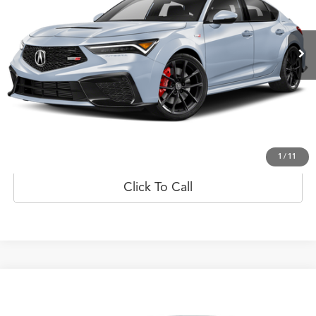
VIN:
19UDE5G99TA000020
Valores:
20023061
Modelo:
DE5G9TEW
Ext.
Int.
Disponible
Less
Obtener Oferta
Prueba de manejo
1
/
11
Click To Call
Comparar vehículo
$50,877
2026
Honda Civic Hatchback Hybrid
Sport
PRECIO