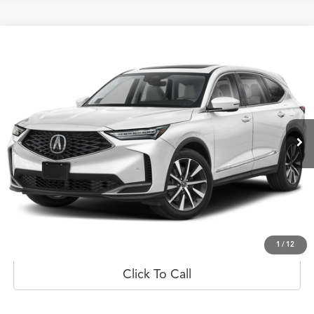
Comparar vehículo
$83,861
2026
Acura MDX
w/Technology Package
PRECIO
Oferta Especial
Flagship Acura San Juan
VIN:
5J8YD9H40TL000152
Valores:
20022803
Modelo:
YD9H4TKNW
Ext.
Int.
Disponible
Less
Obtener Oferta
Prueba de manejo
1
/
12
Click To Call