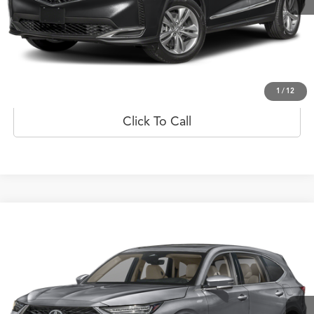
Prueba de manejo
Obtener oferta
1
/
12
Click To Call
Comparar vehículo
$77,879
2026
Acura MDX
FWD
PRECIO
Oferta Especial
Flagship Acura de Ponce
VIN:
5J8YD9H3XTL000909
Valores:
20023015
Modelo:
YD9H3TJNW
Ext.
Int.
Disponible