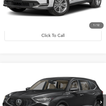
Prueba de manejo
Obtener oferta
1
/
12
Click To Call
Comparar vehículo
$77,879
2026
Acura MDX
FWD
PRECIO
Oferta Especial
Flagship Acura de Ponce
VIN:
5J8YD9H33TL000931
Valores:
20023014
Modelo:
YD9H3TJNW
Ext.
Int.
Disponible
Less