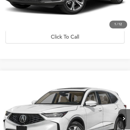
Prueba de manejo
Obtener oferta
1
/
12
Click To Call
Comparar vehículo
$81,229
2026
Acura MDX
SH-AWD
PRECIO
Oferta Especial
Flagship Acura de Ponce
VIN:
5J8YE1H30TL004109
Valores:
20022996
Modelo:
YE1H3TJNW
Int.
Disponible
Less