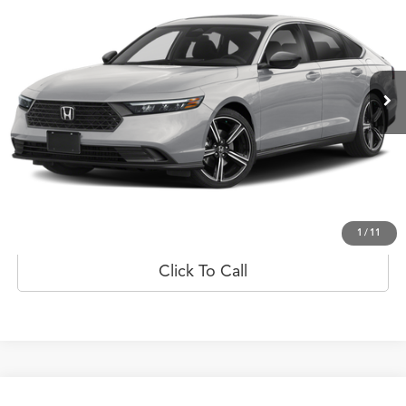
PRECIO
Flagship Acura de Ponce
VIN:
1HGCY2F5XSA022770
Valores:
10149885
Modelo:
CY2F5SJW
Ext.
Int.
Disponible
Less
Prueba de manejo
Obtener oferta
1
/
11
Click To Call
Comparar vehículo