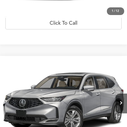
Prueba de manejo
1
/
12
Click To Call
Comparar vehículo
$81,229
2026
Acura MDX
SH-AWD
PRECIO
Oferta Especial
Flagship Acura San Juan
VIN:
5J8YE1H35TL002470
Valores:
20022896
Modelo:
YE1H3TJNW
Ext.
Int.
Disponible
Less
Obtener Oferta