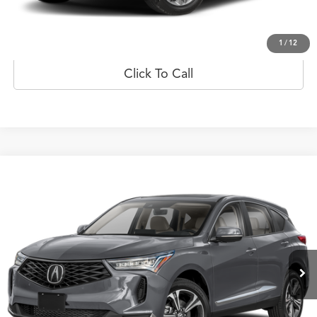
Prueba de manejo
1
/
12
Click To Call
Comparar vehículo
$68,167
2025
Acura RDX
w/Technology Package
PRECIO
Oferta Especial
Flagship Acura de Ponce
VIN:
5J8TC2H53SL012498
Valores:
20022976
Modelo:
TC2H5SKNW
Int.
Disponible
Less