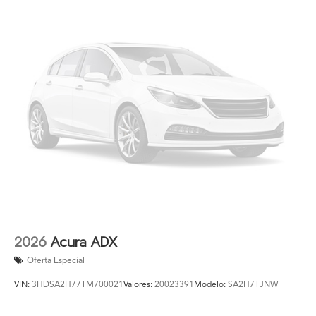
2026
Acura ADX
Oferta Especial
VIN:
3HDSA2H77TM700021
Valores:
20023391
Modelo:
SA2H7TJNW