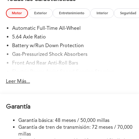
Motor
Exterior
Entretenimiento
Interior
Seguridad
Automatic Full-Time All-Wheel
5.64 Axle Ratio
Battery w/Run Down Protection
Gas-Pressurized Shock Absorbers
Front And Rear Anti-Roll Bars
Electric Power-Assist Speed-Sensing Steering
14 Gal. Fuel Tank
Leer Más...
Quasi-Dual Stainless Steel Exhaust w/Chrome Tailpipe
Finisher
Permanent Locking Hubs
Garantía
Strut Front Suspension w/Coil Springs
Garantía básica: 48 meses / 50,000 millas
Multi-Link Rear Suspension w/Coil Springs
Garantía de tren de transmisión: 72 meses / 70,000
4-Wheel Disc Brakes w/4-Wheel ABS, Front Vented
millas
Discs, Brake Assist, Hill Descent Control, Hill Hold