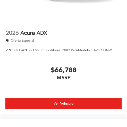
2026
Acura ADX
Oferta Especial
VIN:
3HDSA2H79TM705592
Valores:
20023574
Modelo:
SA2H7TJNW
$66,788
MSRP
Ver Vehículo