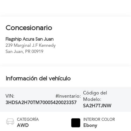
Concesionario
Flagship Acura San Juan
239 Marginal J.F Kennedy
San Juan
,
PR
00919
Información del vehículo
Código del
VIN:
#Inventario:
Modelo:
3HDSA2H70TM700054
20023357
SA2H7TJNW
CATEGORÍA
INTERIOR COLOR
AWD
Ebony