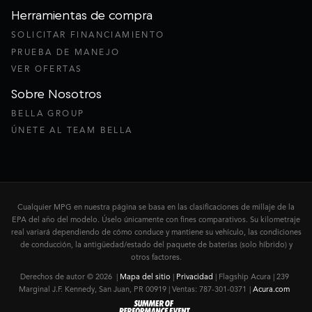
Herramientas de compra
SOLICITAR FINANCIAMIENTO
PRUEBA DE MANEJO
VER OFERTAS
Sobre Nosotros
BELLA GROUP
ÚNETE AL TEAM BELLA
Cualquier MPG en nuestra página se basa en las clasificaciones de millaje de la
EPA del año del modelo. Úselo únicamente con fines comparativos. Su kilometraje
real variará dependiendo de cómo conduce y mantiene su vehículo, las condiciones
de conducción, la antigüedad/estado del paquete de baterías (solo híbrido) y
otros factores.
Derechos de autor © 2026
|
Mapa del sitio
|
Privacidad
| Flagship Acura
|
239
Marginal J.F. Kennedy,
San Juan,
PR
00919
| Ventas:
787-301-0371
|
Acura.com