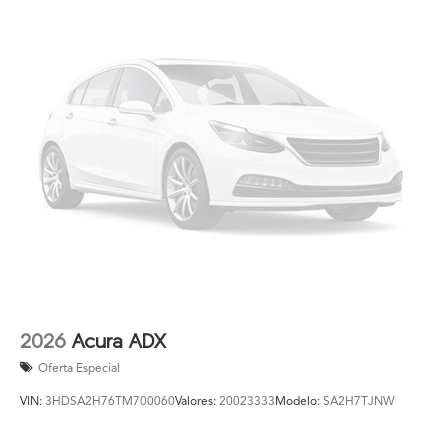
2026
Acura ADX
Oferta Especial
VIN:
3HDSA2H76TM700060
Valores:
20023333
Modelo:
SA2H7TJNW