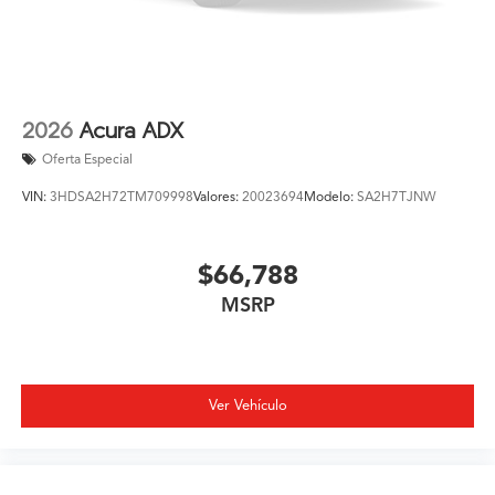
2026
Acura ADX
Oferta Especial
VIN:
3HDSA2H72TM709998
Valores:
20023694
Modelo:
SA2H7TJNW
$66,788
MSRP
Ver Vehículo