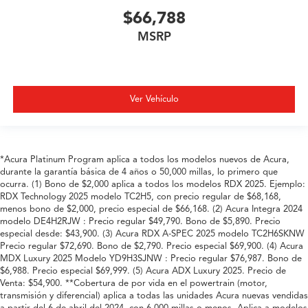
$66,788
MSRP
Ver Vehículo
*Acura Platinum Program aplica a todos los modelos nuevos de Acura,
durante la garantía básica de 4 años o 50,000 millas, lo primero que
ocurra. (1) Bono de $2,000 aplica a todos los modelos RDX 2025. Ejemplo:
RDX Technology 2025 modelo TC2H5, con precio regular de $68,168,
menos bono de $2,000, precio especial de $66,168. (2) Acura Integra 2024
modelo DE4H2RJW : Precio regular $49,790. Bono de $5,890. Precio
especial desde: $43,900. (3) Acura RDX A-SPEC 2025 modelo TC2H6SKNW
Precio regular $72,690. Bono de $2,790. Precio especial $69,900. (4) Acura
MDX Luxury 2025 Modelo YD9H3SJNW : Precio regular $76,987. Bono de
$6,988. Precio especial $69,999. (5) Acura ADX Luxury 2025. Precio de
Venta: $54,900. **Cobertura de por vida en el powertrain (motor,
transmisión y diferencial) aplica a todas las unidades Acura nuevas vendidas
a partir del 6 de abril del 2024, con 6,000 millas o menos. Aplica a modelos