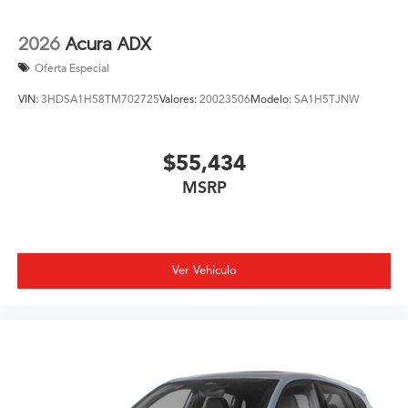
2026
Acura ADX
Oferta Especial
VIN:
3HDSA1H58TM702725
Valores:
20023506
Modelo:
SA1H5TJNW
$55,434
MSRP
Ver Vehículo