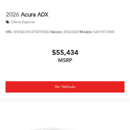
2026
Acura ADX
Oferta Especial
VIN:
3HDSA1H53TM705063
Valores:
20023681
Modelo:
SA1H5TJNW
$55,434
MSRP
Ver Vehículo