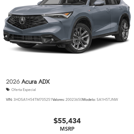
2026
Acura ADX
Oferta Especial
VIN:
3HDSA1H54TM705251
Valores:
20023650
Modelo:
SA1H5TJNW
$55,434
MSRP