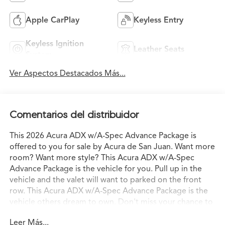
Apple CarPlay
Keyless Entry
Keyless Ignition
Leather Seats
System
Ver Aspectos Destacados Más...
Comentarios del distribuidor
This 2026 Acura ADX w/A-Spec Advance Package is
offered to you for sale by Acura de San Juan. Want more
room? Want more style? This Acura ADX w/A-Spec
Advance Package is the vehicle for you. Pull up in the
vehicle and the valet will want to parked on the front
row. This Acura ADX w/A-Spec Advance Package is the
vehicle others dream to own. Don't miss your chance to
make it your new ride. Stylish and fuel efficient. It's the
Leer Más...
perfect vehicle for keeping your fuel costs down and