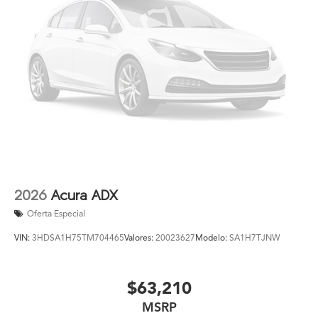
2026
Acura ADX
Oferta Especial
VIN:
3HDSA1H75TM704465
Valores:
20023627
Modelo:
SA1H7TJNW
$63,210
MSRP