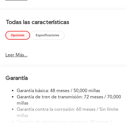
your driving enjoying up. Put away your phone and
focus on the road, your new vehicle has navigation.
Todas las características
Opciones
Especificaciones
Leer Más...
Garantía
Garantía básica: 48 meses / 50,000 millas
Garantía de tren de transmisión: 72 meses / 70,000
millas
Garantía contra la corrosión: 60 meses / Sin límite
millas
Garantía de asistencia en carretera: 48 meses /