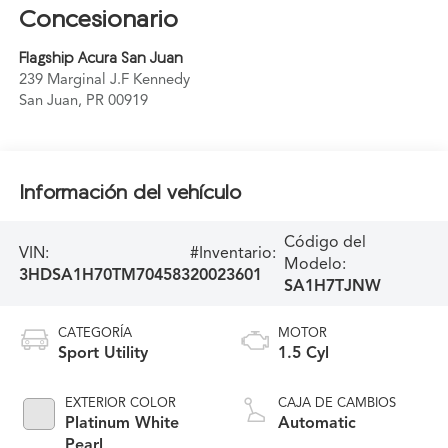
Concesionario
Flagship Acura San Juan
239 Marginal J.F Kennedy
San Juan
,
PR
00919
Información del vehículo
Código del
VIN:
#Inventario:
Modelo:
3HDSA1H70TM704583
20023601
SA1H7TJNW
CATEGORÍA
MOTOR
Sport Utility
1.5 Cyl
EXTERIOR COLOR
CAJA DE CAMBIOS
Platinum White
Automatic
Pearl