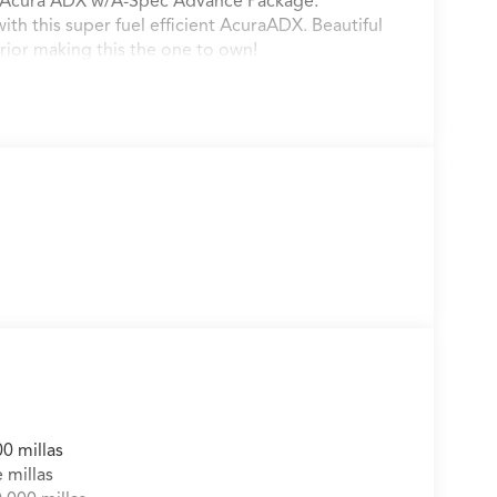
ning Acura ADX w/A-Spec Advance Package.
th this super fuel efficient AcuraADX. Beautiful
rior making this the one to own!
0 millas
 millas