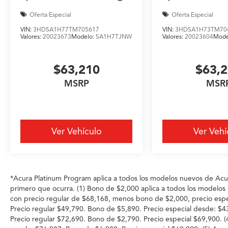
Oferta Especial
Oferta Especial
VIN:
3HDSA1H77TM705617
VIN:
3HDSA1H73TM70
Valores:
20023673
Modelo:
SA1H7TJNW
Valores:
20023604
Mode
$63,210
$63,
MSRP
MSR
Ver Vehículo
Ver Vehí
*Acura Platinum Program aplica a todos los modelos nuevos de Acura
primero que ocurra. (1) Bono de $2,000 aplica a todos los mode
con precio regular de $68,168, menos bono de $2,000, precio esp
Precio regular $49,790. Bono de $5,890. Precio especial desde
Precio regular $72,690. Bono de $2,790. Precio especial $69,900