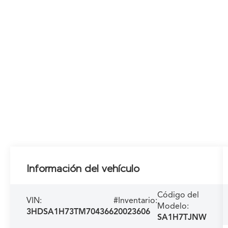
Información del vehículo
Código del
VIN:
#Inventario:
Modelo:
3HDSA1H73TM704366
20023606
SA1H7TJNW