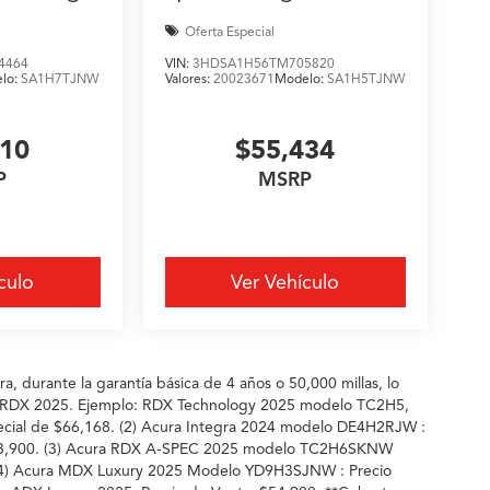
Oferta Especial
4464
VIN:
3HDSA1H56TM705820
lo:
SA1H7TJNW
Valores:
20023671
Modelo:
SA1H5TJNW
210
$55,434
P
MSRP
culo
Ver Vehículo
, durante la garantía básica de 4 años o 50,000 millas, lo
los RDX 2025. Ejemplo: RDX Technology 2025 modelo TC2H5,
ecial de $66,168. (2) Acura Integra 2024 modelo DE4H2RJW :
: $43,900. (3) Acura RDX A-SPEC 2025 modelo TC2H6SKNW
. (4) Acura MDX Luxury 2025 Modelo YD9H3SJNW : Precio