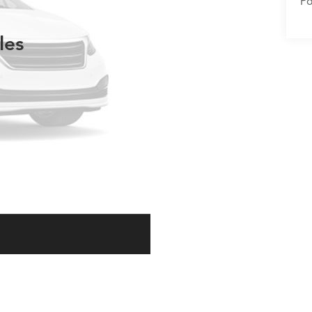
P
les