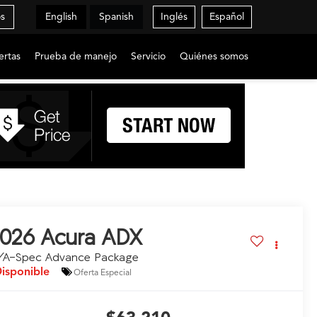
os
English
Spanish
Inglés
Español
ertas
Prueba de manejo
Servicio
Quiénes somos
026
Acura ADX
/A-Spec Advance Package
isponible
Oferta Especial