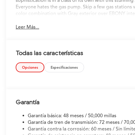
sophistication is in a class of its own with this stun
Everyone hates the gas pump. Skip a few gas stations wi
color combination with Gray exterior over EBONY inte
Leer Más...
Todas las características
Opciones
Especificaciones
Garantía
Garantía básica: 48 meses / 50,000 millas
Garantía de tren de transmisión: 72 meses / 70,00
Garantía contra la corrosión: 60 meses / Sin límite