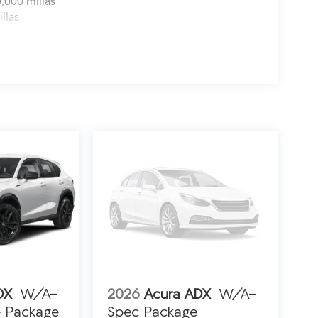
,000 millas
llas
DX
W/A-
2026
Acura ADX
W/A-
 Package
Spec Package