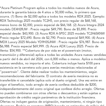
*Acura Platinum Program aplica a todos los modelos nuevos de Acura,
durante la garantía básica de 4 años o 50,000 millas, lo primero que
ocurra. (1) Bono de $2,000 aplica a todos los modelos RDX 2025. Ejemplo:
RDX Technology 2025 modelo TC2H5, con precio regular de $68,168,
menos bono de $2,000, precio especial de $66,168. (2) Acura Integra 2024
modelo DE4H2RJW : Precio regular $49,790. Bono de $5,890. Precio
especial desde: $43,900. (3) Acura RDX A-SPEC 2025 modelo TC2H6SKNW
Precio regular $72,690. Bono de $2,790. Precio especial $69,900. (4) Acura
MDX Luxury 2025 Modelo YD9H3SJNW : Precio regular $76,987. Bono de
$6,988. Precio especial $69,999. (5) Acura ADX Luxury 2025. Precio de
Venta: $54,900. **Cobertura de por vida en el powertrain (motor,
transmisión y diferencial) aplica a todas las unidades Acura nuevas vendidas
a partir del 6 de abril del 2024, con 6,000 millas o menos. Aplica a modelos
nuevos vendidos, no importa el año. Cobertura incluye hasta $100 para
asistencia en la carretera solo para averías mecánicas relacionadas al
"powertrain". Cliente debe realizar todos los mantenimientos, según
recomendaciones del fabricante. El contrato de avería mecánica no es
transferible ni cancelable (aplica solo al dueño original). Una vez entre en
vigor el beneficio, todo arreglo de avería conlleva deducible de $200,
independientemente del costo original que conlleve dicho arreglo. Ofertas
no pueden combinarse con otras ofertas o descuentos y están sujetas a
aprobación de crédito según parámetros de la institución financiera.
Ofertas no incluyen gastos de originación, mantenimiento, ni ningún tipo