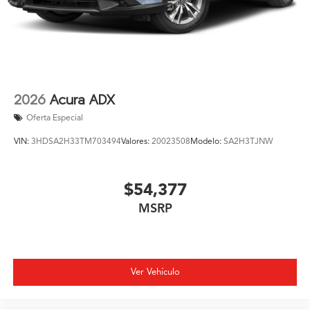
2026
Acura ADX
Oferta Especial
VIN:
3HDSA2H33TM703494
Valores:
20023508
Modelo:
SA2H3TJNW
$54,377
MSRP
Ver Vehículo