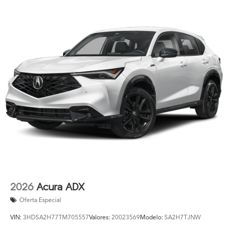
2026
Acura ADX
Oferta Especial
VIN:
3HDSA2H77TM705557
Valores:
20023569
Modelo:
SA2H7TJNW