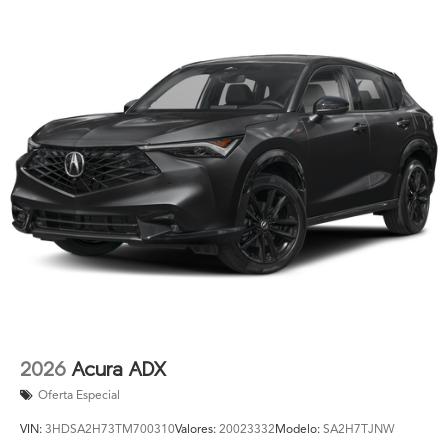
2026
Acura ADX
Oferta Especial
VIN:
3HDSA2H73TM700310
Valores:
20023332
Modelo:
SA2H7TJNW