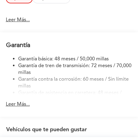
been looking for.
Leer Más...
Garantía
Garantía básica: 48 meses / 50,000 millas
Garantía de tren de transmisión: 72 meses / 70,000
millas
Garantía contra la corrosión: 60 meses / Sin límite
millas
Garantía de asistencia en carretera: 48 meses /
50,000 millas
Leer Más...
Garantía de mantenimiento: 12 meses / 12,000
millas
Vehículos que te pueden gustar