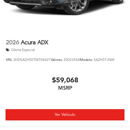
2026
Acura ADX
Oferta Especial
VIN:
3HDSA2H50TM706421
Valores:
20023564
Modelo:
SA2H5TJNW
$59,068
MSRP
Ver Vehículo