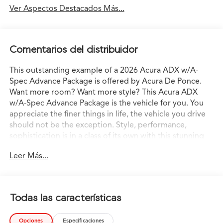
Ver Aspectos Destacados Más...
Comentarios del distribuidor
This outstanding example of a 2026 Acura ADX w/A-
Spec Advance Package is offered by Acura De Ponce.
Want more room? Want more style? This Acura ADX
w/A-Spec Advance Package is the vehicle for you. You
appreciate the finer things in life, the vehicle you drive
should not be the exception. Style, performance,
sophistication is in a class of its own with this stunning
Acura ADX w/A-Spec Advance Package. This AWD-
Leer Más...
equipped vehicle will handle beautifully on any terrain
and in any weather condition your may find yourself in.
The benefits of driving an all wheel drive vehicle, such as
this Acura ADX w/A-Spec Advance Package, include
Todas las características
superior acceleration, improved steering, and increased
traction and stability. This is the one. Just what you've
Opciones
Especificaciones