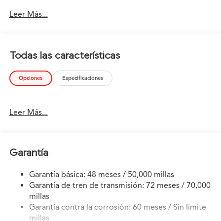
Acura MDX w/A-Spec Advance Package. All-wheel drive
Leer Más...
means peace of mind all the time. This Black AWD Acura
enjoys a host offeatures, including exceptional
acceleration and superior stability so you can drive with
confidence. The look is unmistakably Acura, the smooth
Todas las características
contours and cutting-edge technology of this Acura
MDX w/A-Spec Advance Package will definitely turn
Opciones
Especificaciones
heads.
Leer Más...
Garantía
Garantía básica: 48 meses / 50,000 millas
Garantía de tren de transmisión: 72 meses / 70,000
millas
Garantía contra la corrosión: 60 meses / Sin límite
millas