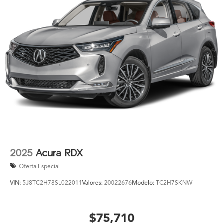
2025
Acura RDX
Oferta Especial
VIN:
5J8TC2H78SL022011
Valores:
20022676
Modelo:
TC2H7SKNW
$75,710