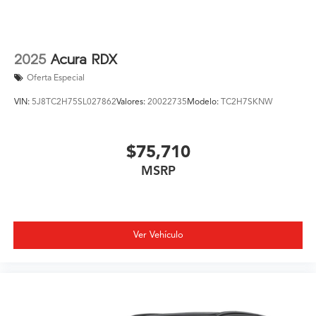
2025
Acura RDX
Oferta Especial
VIN:
5J8TC2H75SL027862
Valores:
20022735
Modelo:
TC2H7SKNW
$75,710
MSRP
Ver Vehículo