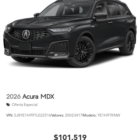
2026
Acura MDX
Oferta Especial
VIN:
5J8YE1H99TL022516
Valores:
20023417
Modelo:
YE1H9TKNW
$101,519