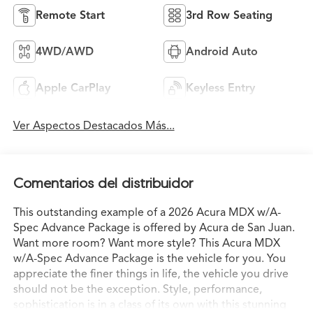
Remote Start
3rd Row Seating
4WD/AWD
Android Auto
Apple CarPlay
Keyless Entry
Ver Aspectos Destacados Más...
Comentarios del distribuidor
This outstanding example of a 2026 Acura MDX w/A-
Spec Advance Package is offered by Acura de San Juan.
Want more room? Want more style? This Acura MDX
w/A-Spec Advance Package is the vehicle for you. You
appreciate the finer things in life, the vehicle you drive
should not be the exception. Style, performance,
sophistication is in a class of its own with this stunning