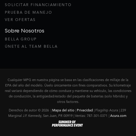
SOLICITAR FINANCIAMIENTO
PRUEBA DE MANEJO
VER OFERTAS
Sobre Nosotros
BELLA GROUP
ÚNETE AL TEAM BELLA
Cualquier MPG en nuestra página se basa en las clasificaciones de millaje de la
EPA del año del modelo. Úselo únicamente con fines comparativos. Su kilometraje
real variará dependiendo de cómo conduce y mantiene su vehículo, las condiciones
de conducción, la antigüedad/estado del paquete de baterías (solo híbrido) y
otros factores.
Derechos de autor © 2026
|
Mapa del sitio
|
Privacidad
| Flagship Acura
|
239
Marginal J.F. Kennedy,
San Juan,
PR
00919
| Ventas:
787-301-0371
|
Acura.com