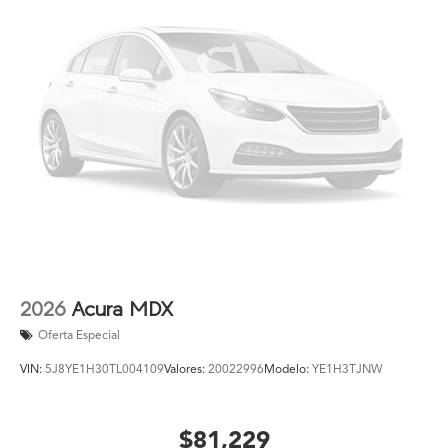
2026
Acura MDX
Oferta Especial
VIN:
5J8YE1H30TL004109
Valores:
20022996
Modelo:
YE1H3TJNW
$81,229