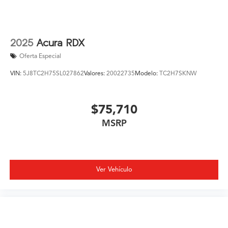
2025
Acura RDX
Oferta Especial
VIN:
5J8TC2H75SL027862
Valores:
20022735
Modelo:
TC2H7SKNW
$75,710
MSRP
Ver Vehículo