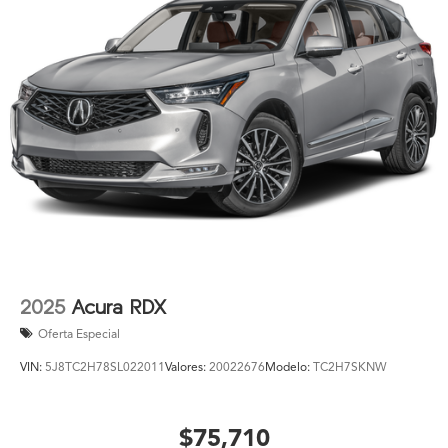
2025
Acura RDX
Oferta Especial
VIN:
5J8TC2H78SL022011
Valores:
20022676
Modelo:
TC2H7SKNW
$75,710