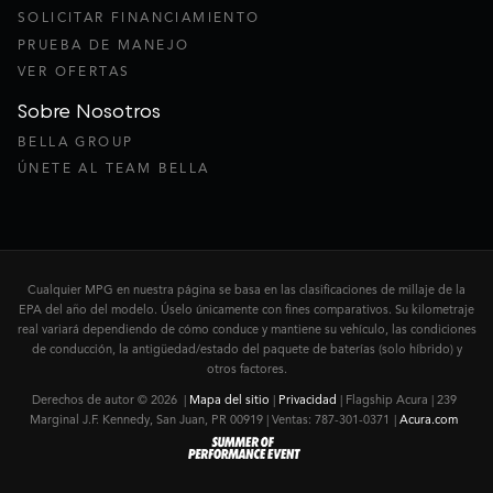
SOLICITAR FINANCIAMIENTO
PRUEBA DE MANEJO
VER OFERTAS
Sobre Nosotros
BELLA GROUP
ÚNETE AL TEAM BELLA
Cualquier MPG en nuestra página se basa en las clasificaciones de millaje de la
EPA del año del modelo. Úselo únicamente con fines comparativos. Su kilometraje
real variará dependiendo de cómo conduce y mantiene su vehículo, las condiciones
de conducción, la antigüedad/estado del paquete de baterías (solo híbrido) y
otros factores.
Derechos de autor © 2026
|
Mapa del sitio
|
Privacidad
| Flagship Acura
|
239
Marginal J.F. Kennedy,
San Juan,
PR
00919
| Ventas:
787-301-0371
|
Acura.com