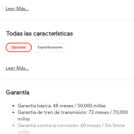
you'll have the greater performance right off the line,
Leer Más...
every time you drive. The look is unmistakably Acura,
the smooth contours and cutting-edge technology of
this Acura MDX w/Advance Package will definitely turn
heads.
Todas las características
Opciones
Especificaciones
Leer Más...
Garantía
Garantía básica: 48 meses / 50,000 millas
Garantía de tren de transmisión: 72 meses / 70,000
millas
Garantía contra la corrosión: 60 meses / Sin límite
millas