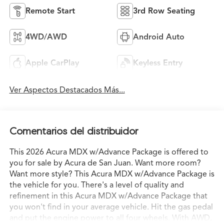
Remote Start
3rd Row Seating
4WD/AWD
Android Auto
Apple CarPlay
Keyless Entry
Ver Aspectos Destacados Más...
Comentarios del distribuidor
This 2026 Acura MDX w/Advance Package is offered to
you for sale by Acura de San Juan. Want more room?
Want more style? This Acura MDX w/Advance Package is
the vehicle for you. There's a level of quality and
refinement in this Acura MDX w/Advance Package that
you won't find in your average vehicle. Hit the gas pedal
and put the engine power to all four wheels. With AWD,