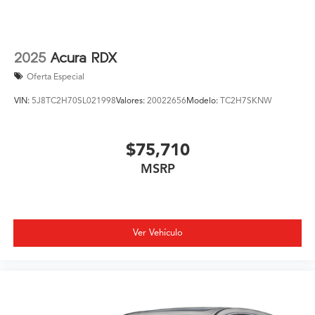
2025
Acura RDX
Oferta Especial
VIN:
5J8TC2H70SL021998
Valores:
20022656
Modelo:
TC2H7SKNW
$75,710
MSRP
Ver Vehículo