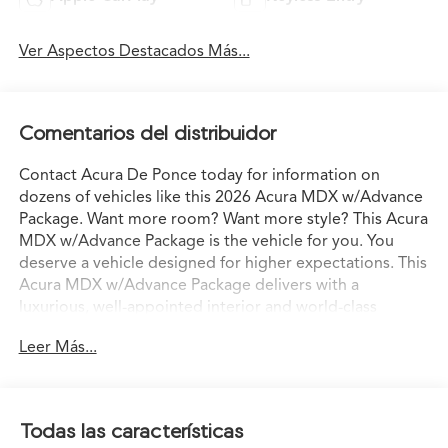
Ver Aspectos Destacados Más...
Comentarios del distribuidor
Contact Acura De Ponce today for information on
dozens of vehicles like this 2026 Acura MDX w/Advance
Package. Want more room? Want more style? This Acura
MDX w/Advance Package is the vehicle for you. You
deserve a vehicle designed for higher expectations. This
Acura MDX w/Advance Package delivers with a
luxurious, well-appointed interior and world-class
engineering. Hit the gas pedal and put the engine
Leer Más...
power to all four wheels. With AWD, you'll have the
greater performance right off the line, every time you
drive. You could keep looking, but why? You've found
the perfect vehicle right here.
Todas las características