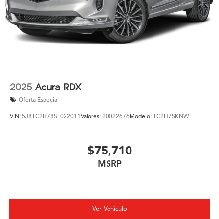
2025
Acura RDX
Oferta Especial
VIN:
5J8TC2H78SL022011
Valores:
20022676
Modelo:
TC2H7SKNW
$75,710
MSRP
Ver Vehículo