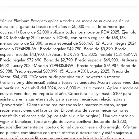
*Acura Platinum Program aplica a todos los modelos nuevos de Acura,
durante la garantía básica de 4 años o 50,000 millas, lo primero que
ocurra. (1) Bono de $2,000 aplica a todos los modelos RDX 2025. Ejemplo:
RDX Technology 2025 modelo TC2H5, con precio regular de $68,168,
menos bono de $2,000, precio especial de $66,168. (2) Acura Integra 2024
modelo DE4H2RJW : Precio regular $49,790. Bono de $5,890. Precio
especial desde: $43,900. (3) Acura RDX A-SPEC 2025 modelo TC2H6SKNW
Precio regular $72,690. Bono de $2,790. Precio especial $69,900. (4) Acura
MDX Luxury 2025 Modelo YD9H3SJNW : Precio regular $76,987. Bono de
$6,988. Precio especial $69,999. (5) Acura ADX Luxury 2025. Precio de
Venta: $54,900. **Cobertura de por vida en el powertrain (motor,
transmisión y diferencial) aplica a todas las unidades Acura nuevas vendidas
a partir del 6 de abril del 2024, con 6,000 millas o menos. Aplica a modelos
nuevos vendidos, no importa el año. Cobertura incluye hasta $100 para
asistencia en la carretera solo para averías mecánicas relacionadas al
"powertrain". Cliente debe realizar todos los mantenimientos, según
recomendaciones del fabricante. El contrato de avería mecánica no es
transferible ni cancelable (aplica solo al dueño original). Una vez entre en
vigor el beneficio, todo arreglo de avería conlleva deducible de $200,
independientemente del costo original que conlleve dicho arreglo. Ofertas
no pueden combinarse con otras ofertas o descuentos y están sujetas a
aprobación de crédito según parámetros de la institución financiera.