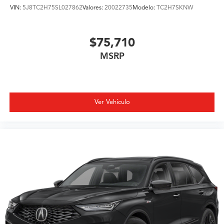
VIN:
5J8TC2H75SL027862
Valores:
20022735
Modelo:
TC2H7SKNW
$75,710
MSRP
Ver Vehículo