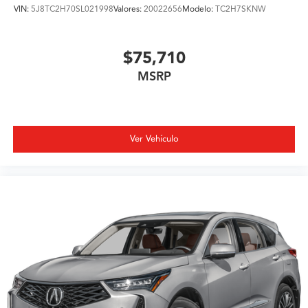
VIN:
5J8TC2H70SL021998
Valores:
20022656
Modelo:
TC2H7SKNW
$75,710
MSRP
Ver Vehículo