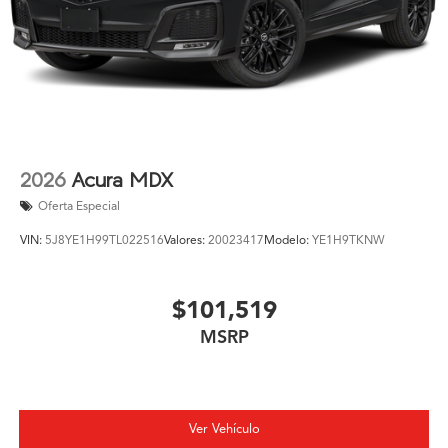
2026
Acura MDX
Oferta Especial
VIN:
5J8YE1H99TL022516
Valores:
20023417
Modelo:
YE1H9TKNW
$101,519
MSRP
Ver Vehículo