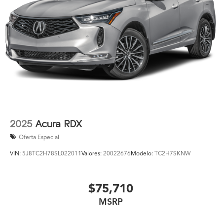
2025
Acura RDX
Oferta Especial
VIN:
5J8TC2H78SL022011
Valores:
20022676
Modelo:
TC2H7SKNW
$75,710
MSRP