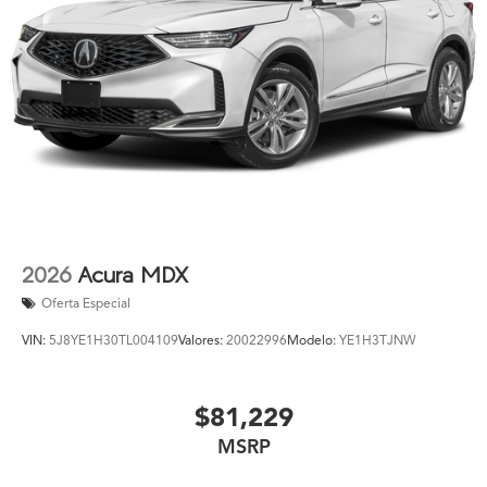
2026
Acura MDX
Oferta Especial
VIN:
5J8YE1H30TL004109
Valores:
20022996
Modelo:
YE1H3TJNW
$81,229
MSRP