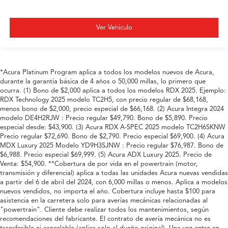
Ver Vehículo
*Acura Platinum Program aplica a todos los modelos nuevos de Acura,
durante la garantía básica de 4 años o 50,000 millas, lo primero que
ocurra. (1) Bono de $2,000 aplica a todos los modelos RDX 2025. Ejemplo:
RDX Technology 2025 modelo TC2H5, con precio regular de $68,168,
menos bono de $2,000, precio especial de $66,168. (2) Acura Integra 2024
modelo DE4H2RJW : Precio regular $49,790. Bono de $5,890. Precio
especial desde: $43,900. (3) Acura RDX A-SPEC 2025 modelo TC2H6SKNW
Precio regular $72,690. Bono de $2,790. Precio especial $69,900. (4) Acura
MDX Luxury 2025 Modelo YD9H3SJNW : Precio regular $76,987. Bono de
$6,988. Precio especial $69,999. (5) Acura ADX Luxury 2025. Precio de
Venta: $54,900. **Cobertura de por vida en el powertrain (motor,
transmisión y diferencial) aplica a todas las unidades Acura nuevas vendidas
a partir del 6 de abril del 2024, con 6,000 millas o menos. Aplica a modelos
nuevos vendidos, no importa el año. Cobertura incluye hasta $100 para
asistencia en la carretera solo para averías mecánicas relacionadas al
"powertrain". Cliente debe realizar todos los mantenimientos, según
recomendaciones del fabricante. El contrato de avería mecánica no es
transferible ni cancelable (aplica solo al dueño original). Una vez entre en