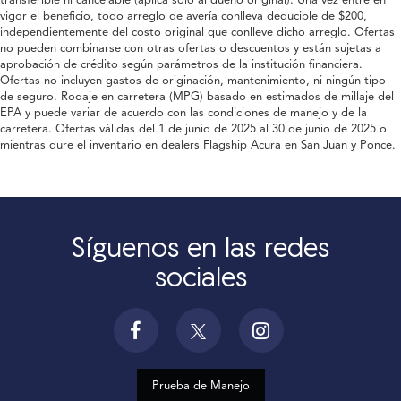
vigor el beneficio, todo arreglo de avería conlleva deducible de $200,
independientemente del costo original que conlleve dicho arreglo. Ofertas
no pueden combinarse con otras ofertas o descuentos y están sujetas a
aprobación de crédito según parámetros de la institución financiera.
Ofertas no incluyen gastos de originación, mantenimiento, ni ningún tipo
de seguro. Rodaje en carretera (MPG) basado en estimados de millaje del
EPA y puede variar de acuerdo con las condiciones de manejo y de la
carretera. Ofertas válidas del 1 de junio de 2025 al 30 de junio de 2025 o
mientras dure el inventario en dealers Flagship Acura en San Juan y Ponce.
Síguenos en las redes
sociales
Prueba de Manejo