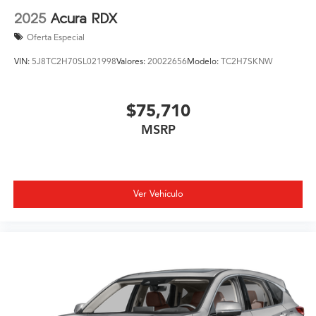
2025
Acura RDX
Oferta Especial
VIN:
5J8TC2H70SL021998
Valores:
20022656
Modelo:
TC2H7SKNW
$75,710
MSRP
Ver Vehículo