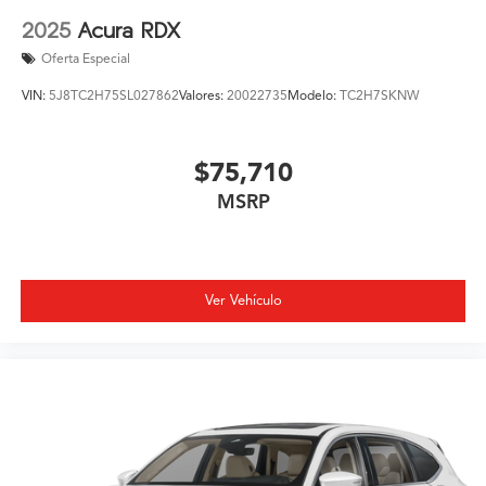
2025
Acura RDX
Oferta Especial
VIN:
5J8TC2H75SL027862
Valores:
20022735
Modelo:
TC2H7SKNW
$75,710
MSRP
Ver Vehículo