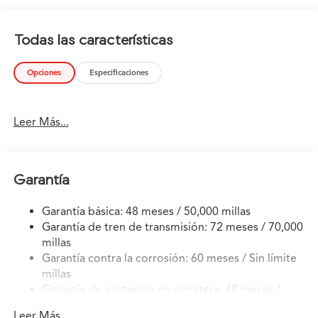
you are going no matter what may come your way. Also,
with this Acura MDX's dependable control you'll be able
Todas las características
to drive into the sunset without a care in the world! Just
what you've been looking for. With quality in mind, this
Opciones
Especificaciones
vehicle is the perfect addition to take home.
Leer Más...
Garantía
Garantía básica: 48 meses / 50,000 millas
Garantía de tren de transmisión: 72 meses / 70,000
millas
Garantía contra la corrosión: 60 meses / Sin límite
millas
Garantía de asistencia en carretera: 48 meses /
50,000 millas
Leer Más...