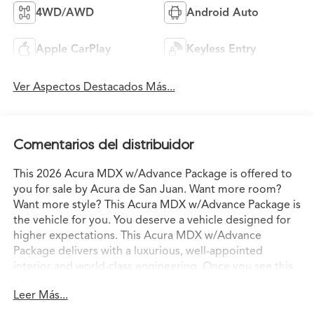
4WD/AWD
Android Auto
Apple CarPlay
Keyless Entry
Ver Aspectos Destacados Más...
Comentarios del distribuidor
This 2026 Acura MDX w/Advance Package is offered to
you for sale by Acura de San Juan. Want more room?
Want more style? This Acura MDX w/Advance Package is
the vehicle for you. You deserve a vehicle designed for
higher expectations. This Acura MDX w/Advance
Package delivers with a luxurious, well-appointed
interior and world-class engineering. Once you see this
Acura, you'll quickly see that this is the perfect vehicle
Leer Más...
for the outdoor junky! You'll even feel relaxed knowing
that this All-Wheel drive vehicle will get you to where