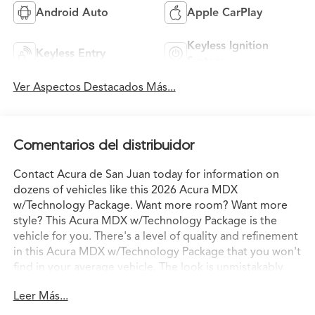
Android Auto
Apple CarPlay
Keyless Ignition
Keyless Entry
System
Ver Aspectos Destacados Más...
Comentarios del distribuidor
Contact Acura de San Juan today for information on
dozens of vehicles like this 2026 Acura MDX
w/Technology Package. Want more room? Want more
style? This Acura MDX w/Technology Package is the
vehicle for you. There's a level of quality and refinement
in this Acura MDX w/Technology Package that you won't
find in your average vehicle. The look is unmistakably
Acura, the smooth contours and cutting-edge
Leer Más...
technology of this Acura MDX w/Technology Package
will definitely turn heads. You can finally stop searching...