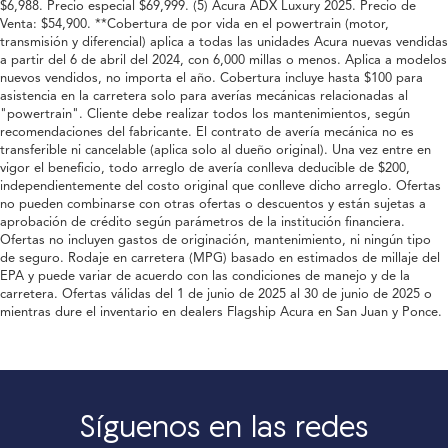
$6,988. Precio especial $69,999. (5) Acura ADX Luxury 2025. Precio de
Venta: $54,900. **Cobertura de por vida en el powertrain (motor,
transmisión y diferencial) aplica a todas las unidades Acura nuevas vendidas
a partir del 6 de abril del 2024, con 6,000 millas o menos. Aplica a modelos
nuevos vendidos, no importa el año. Cobertura incluye hasta $100 para
asistencia en la carretera solo para averías mecánicas relacionadas al
"powertrain". Cliente debe realizar todos los mantenimientos, según
recomendaciones del fabricante. El contrato de avería mecánica no es
transferible ni cancelable (aplica solo al dueño original). Una vez entre en
vigor el beneficio, todo arreglo de avería conlleva deducible de $200,
independientemente del costo original que conlleve dicho arreglo. Ofertas
no pueden combinarse con otras ofertas o descuentos y están sujetas a
aprobación de crédito según parámetros de la institución financiera.
Ofertas no incluyen gastos de originación, mantenimiento, ni ningún tipo
de seguro. Rodaje en carretera (MPG) basado en estimados de millaje del
EPA y puede variar de acuerdo con las condiciones de manejo y de la
carretera. Ofertas válidas del 1 de junio de 2025 al 30 de junio de 2025 o
mientras dure el inventario en dealers Flagship Acura en San Juan y Ponce.
Síguenos en las redes