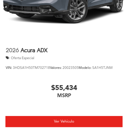
2026
Acura ADX
Oferta Especial
VIN:
3HDSA1H50TM702718
Valores:
20023505
Modelo:
SA1H5TJNW
$55,434
MSRP
Ver Vehículo