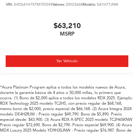
VIN:
3HDSA1H7XTM705594
Valores:
20023668
Modelo:
SA1H7TJNW
$63,210
MSRP
Ver Vehículo
*Acura Platinum Program aplica a todos los modelos nuevos de Acura,
durante la garantía básica de 4 años o 50,000 millas, lo primero que
ocurra. (1) Bono de $2,000 aplica a todos los modelos RDX 2025. Ejemplo:
RDX Technology 2025 modelo TC2H5, con precio regular de $68,168,
menos bono de $2,000, precio especial de $66,168. (2) Acura Integra 2024
modelo DE4H2RJW : Precio regular $49,790. Bono de $5,890. Precio
especial desde: $43,900. (3) Acura RDX A-SPEC 2025 modelo TC2H6SKNW
Precio regular $72,690. Bono de $2,790. Precio especial $69,900. (4) Acura
MDX Luxury 2025 Modelo YD9H3SJNW : Precio regular $76,987. Bono de