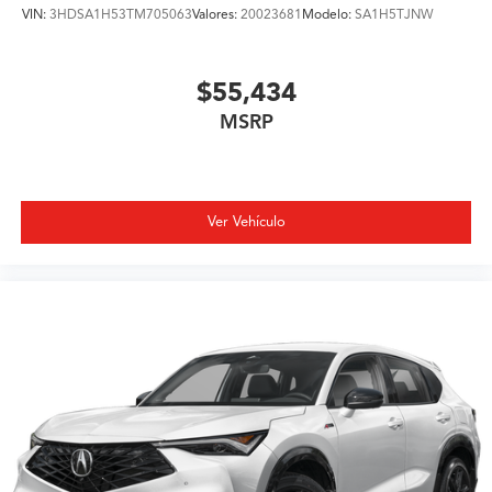
VIN:
3HDSA1H53TM705063
Valores:
20023681
Modelo:
SA1H5TJNW
$55,434
MSRP
Ver Vehículo