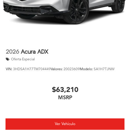
2026
Acura ADX
Oferta Especial
VIN:
3HDSA1H77TM704449
Valores:
20023609
Modelo:
SA1H7TJNW
$63,210
MSRP
Ver Vehículo