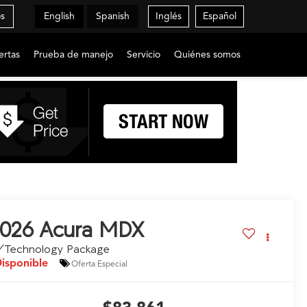
os
English
Spanish
Inglés
Español
ertas
Prueba de manejo
Servicio
Quiénes somos
026
Acura MDX
/Technology Package
isponible
Oferta Especial