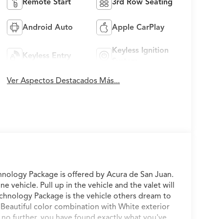
Remote Start
3rd Row Seating
Android Auto
Apple CarPlay
Keyless Ignition
Keyless Entry
System
Ver Aspectos Destacados Más...
nology Package is offered by Acura de San Juan.
ne vehicle. Pull up in the vehicle and the valet will
chnology Package is the vehicle others dream to
 Beautiful color combination with White exterior
no further, you have found exactly what you've