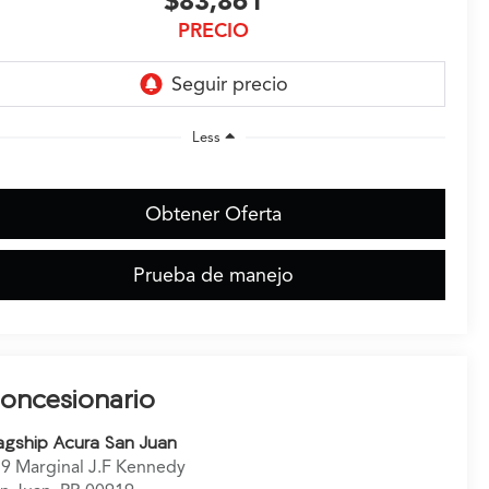
$83,861
PRECIO
Less
Obtener Oferta
Prueba de manejo
oncesionario
agship Acura San Juan
9 Marginal J.F Kennedy