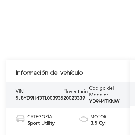
Información del vehículo
Código del
VIN:
#Inventario:
Modelo:
5J8YD9H43TL003935
20023339
YD9H4TKNW
CATEGORÍA
MOTOR
Sport Utility
3.5 Cyl