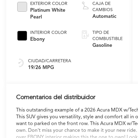
EXTERIOR COLOR
CAJA DE
Platinum White
CAMBIOS
Automatic
Pearl
INTERIOR COLOR
TIPO DE
Ebony
COMBUSTIBLE
Gasoline
CIUDAD/CARRETERA
19/26 MPG
Comentarios del distribuidor
This outstanding example of a 2026 Acura MDX w/Tech
This SUV gives you versatility, style and comfort all in o
want to parked on the front row. This Acura MDX w/Te
own. Don't miss your chance to make it your new ride.
over EBONY interior making this the one to own! Look 