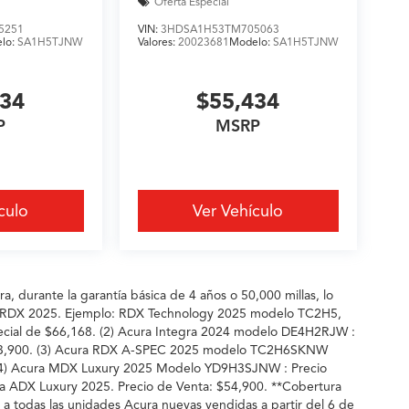
Oferta Especial
5251
VIN:
3HDSA1H53TM705063
lo:
SA1H5TJNW
Valores:
20023681
Modelo:
SA1H5TJNW
434
$55,434
P
MSRP
culo
Ver Vehículo
, durante la garantía básica de 4 años o 50,000 millas, lo
los RDX 2025. Ejemplo: RDX Technology 2025 modelo TC2H5,
ecial de $66,168. (2) Acura Integra 2024 modelo DE4H2RJW :
: $43,900. (3) Acura RDX A-SPEC 2025 modelo TC2H6SKNW
. (4) Acura MDX Luxury 2025 Modelo YD9H3SJNW : Precio
ra ADX Luxury 2025. Precio de Venta: $54,900. **Cobertura
ca a todas las unidades Acura nuevas vendidas a partir del 6 de