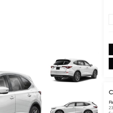
C
Fl
23