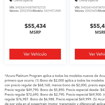
Oferta Especial
Oferta Especial
VIN:
3HDSA1H58TM702725
VIN:
3HDSA1H54TM70
Valores:
20023506
Modelo:
SA1H5TJNW
Valores:
20023650
Mode
$55,434
$55,
MSRP
MSR
Ver Vehículo
Ver Vehí
*Acura Platinum Program aplica a todos los modelos nuevos de Acura
primero que ocurra. (1) Bono de $2,000 aplica a todos los mode
con precio regular de $68,168, menos bono de $2,000, precio esp
Precio regular $49,790. Bono de $5,890. Precio especial desde
Precio regular $72,690. Bono de $2,790. Precio especial $69,900
regular $76,987. Bono de $6,988. Precio especial $69,999. (5) Acu
de por vida en el powertrain (motor, transmisión y diferencial) apli