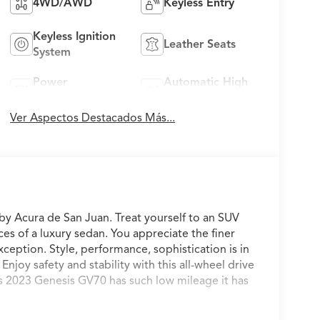
4WD/AWD
Keyless Entry
Keyless Ignition
Leather Seats
System
Power
Automatic High
Tailgate/Liftgate
Beams
Ver Aspectos Destacados Más...
 by Acura de San Juan. Treat yourself to an SUV
es of a luxury sedan. You appreciate the finer
exception. Style, performance, sophistication is in
Enjoy safety and stability with this all-wheel drive
is 2023 Genesis GV70 has such low mileage it has