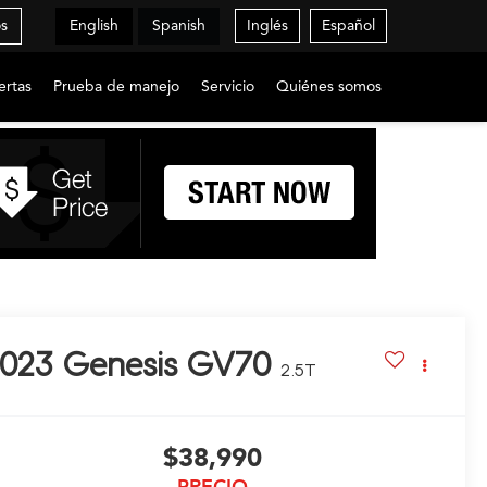
os
English
Spanish
Inglés
Español
ertas
Prueba de manejo
Servicio
Quiénes somos
023
Genesis GV70
2.5T
$38,990