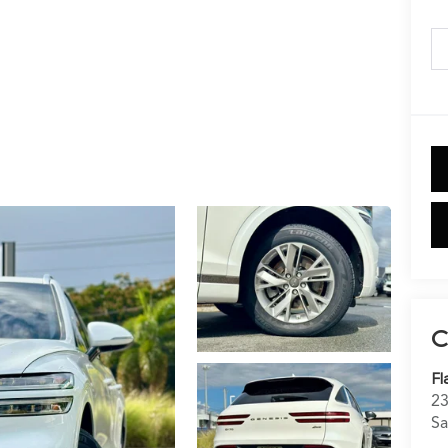
C
Fl
23
Sa