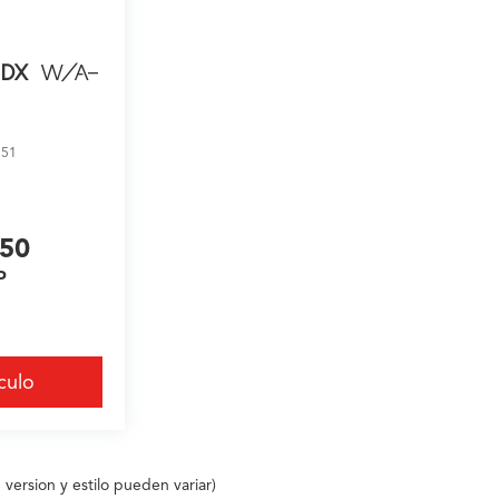
MDX
W/A-
551
550
P
culo
 version y estilo pueden variar)