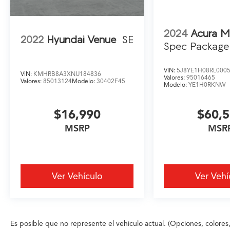
2024
Acura 
2022
Hyundai Venue
SE
Spec Package
VIN:
5J8YE1H08RL000
VIN:
KMHRB8A3XNU184836
Valores:
95016465
Valores:
85013124
Modelo:
30402F45
Modelo:
YE1H0RKNW
$16,990
$60,
MSRP
MSR
Ver Vehículo
Ver Vehí
Es posible que no represente el vehiculo actual. (Opciones, colores,