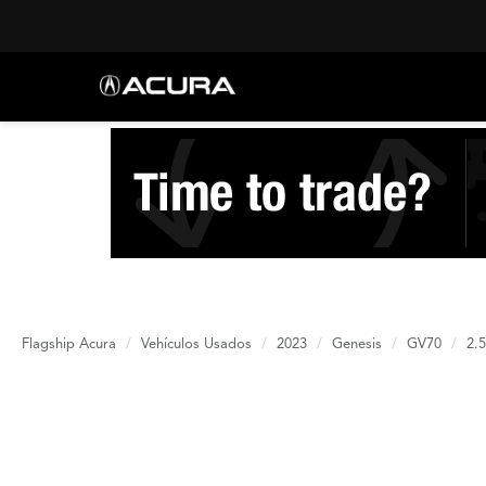
Flagship Acura
Vehículos Usados
2023
Genesis
GV70
2.